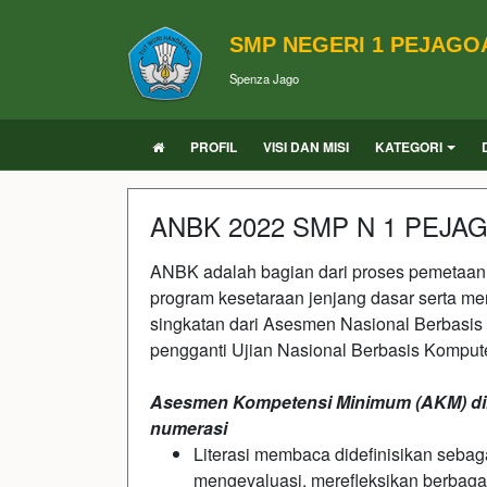
SMP NEGERI 1 PEJAGO
Spenza Jago
PROFIL
VISI DAN MISI
KATEGORI
ANBK 2022 SMP N 1 PEJA
ANBK adalah bagian dari proses pemetaan 
program kesetaraan jenjang dasar serta me
singkatan dari Asesmen Nasional Berbasis 
pengganti Ujian Nasional Berbasis Kompu
Asesmen Kompetensi Minimum (AKM) dil
numerasi
Literasi membaca didefinisikan se
mengevaluasi, merefleksikan berbagai