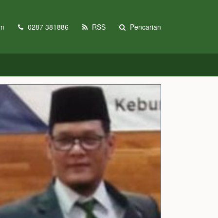
om
0287 381886
RSS
Pencarian