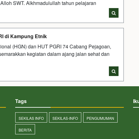
n Alloh SWT. Alkhmadulullah tahun pelajaran
RI di Kampung Etnik
sional (HGN) dan HUT PGRI 74 Cabang Pejagoan,
semarakkan kegiatan dalam ajang jalan sehat dan
Tags
Ik
SEKILAS INFO
SEKILAS-INFO
PENGUMUMAN
BERITA