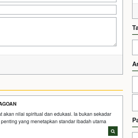
T
A
JAGOAN
t akan nilai spiritual dan edukasi. Ia bukan sekadar
P
k penting yang menetapkan standar ibadah utama