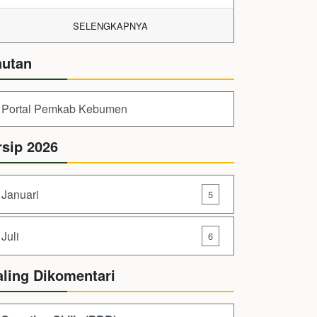
SELENGKAPNYA
autan
Portal Pemkab Kebumen
rsip 2026
Januari
5
Juli
6
aling Dikomentari