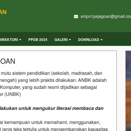
AN
smpn1pejagoan@gmail.c
DIREKTORI
PPDB 2024
GALERI
DOWNLOAD
GOAN
mutu sistem pendidikan (sekolah, madrasah, dan
nengah) yang lebih praktis dilakukan. ANBK adalah
Komputer, yang sudah resmi dijadikan sebagai
ter (UNBK)
akukan untuk mengukur literasi membaca dan
bagai kemampuan untuk memahami, menggunakan,
 jenis teks tertulis untuk mengembangkan kapasitas